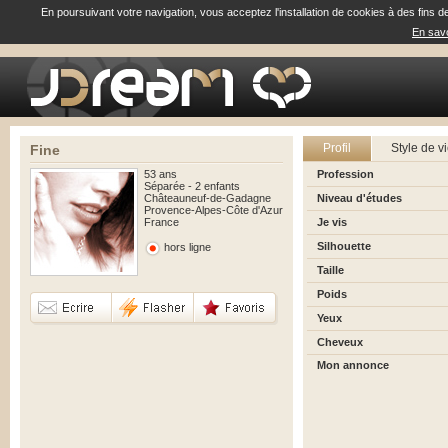
En poursuivant votre navigation, vous acceptez l'installation de cookies à des fins d
En savo
Profil
Style de v
Fine
53 ans
Profession
Séparée - 2 enfants
Châteauneuf-de-Gadagne
Niveau d'études
Provence-Alpes-Côte d'Azur
France
Je vis
Silhouette
hors ligne
Taille
Poids
Yeux
Cheveux
Mon annonce