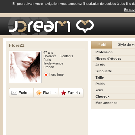
En poursuivant votre navigation, vous acceptez l'installation de cookies à des fins d
En savo
Profil
Style de v
Flore21
Profession
47 ans
Divorcée - 3 enfants
Niveau d'études
Paris
Ile-de-France
Je vis
France
Silhouette
hors ligne
Taille
Poids
Yeux
Cheveux
Mon annonce