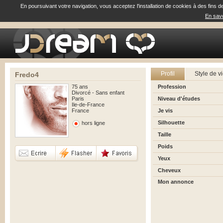
En poursuivant votre navigation, vous acceptez l'installation de cookies à des fins d
En savo
Profil
Style de v
Fredo4
75 ans
Profession
Divorcé - Sans enfant
Paris
Niveau d'études
Ile-de-France
France
Je vis
Silhouette
hors ligne
Taille
Poids
Yeux
Cheveux
Mon annonce